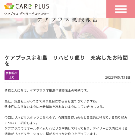
こんな方に
一日の流れ
おすすめ
施設のご案内
一日体験
ケアプラス宇和島 リハビリ便り 充実したお時間
空き状況
を
宇和島だ
より
2022年05月31日
実践報告
NEWS
皆様こんにちは、ケアプラス宇和島作業療法士の神崎です。
最近、気温も上がってきており夏日になる日も出てきていますね。
リクルート
熱中症にならないように水分補給を忘れないようにしていきましょう。
今回はリハビリスタッフのみならず、介護職員協力のもと日常的に行えている取り組み
についてご紹介します。
お問い合わせ
ケアプラスではオールタイムリハビリを率先して行っており、デイサービス内における
体験希望
活動がリハビリテーションに繋がるきっかけ作りを行っています。