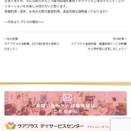
はありますが、そんな時だからこそ疲労回復を兼ねてケアプラス三津のイベント・レク
リエーションをお楽しみ頂きたいと思います。
体験利用・見学、お休みの際の振替利用、追加利用も随時承っております!!
～今日よりプラスの明日へ～
< 前の記事
次の記事 >
ケアプラス大洲新聞 2022年6月号が更新さ
ケアプラス道後持田 看護師便り～この時期
れました！
から熱中症に注意しましょう～
プライバシーポリシー
運営会社