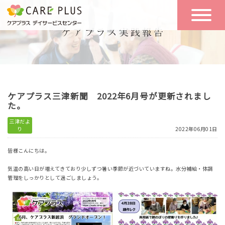
こんな方に
一日の流れ
おすすめ
施設のご案内
一日体験
ケアプラス三津新聞 2022年6月号が更新されまし
空き状況
た。
三津だよ
り
2022年06月01日
実践報告
NEWS
皆様こんにちは。
気温の高い日が増えてきており少しずつ暑い季節が近づいていますね。水分補給・体調
リクルート
管理をしっかりとして過ごしましょう。
お問い合わせ
体験希望