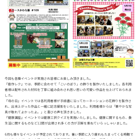
今回も各種イベントが実施され皆様にお楽しみ頂きました。
『創作レク』では、季節に合わせて「こいのぼり」の飾りを製作いたしました。各利用
者様は配布された材料を丁寧に組み合わされ思い思いの可愛い作品を仕上げておられま
した。
『母の日』イベントでは各利用者様が手順書に沿ってカーネーションの花飾りを製作さ
れ、出来上がった作品と一緒に記念撮影をいたしました。利用者様からは「華やかな写
真が取れてよかったよ。」と喜びの声を頂きました。
『健康講座』イベントでは健康三択クイズを実施いたしました。健康に関するもの、食
生活に関するものなど12問が出題され多くの方が正解を重ねていらっしゃいました。
6月も様々なイベントが予定されております。暑い季節に入り疲れもたまってくる時期で