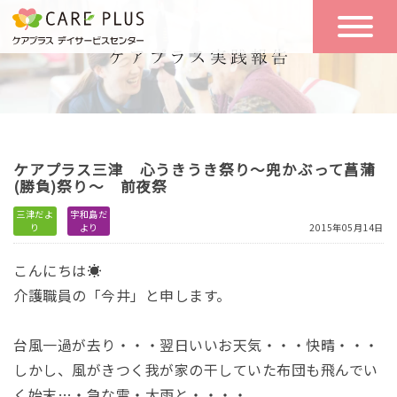
こんな方に
一日の流れ
おすすめ
施設のご案内
一日体験
ケアプラス三津 心うきうき祭り～兜かぶって菖蒲
空き状況
(勝負)祭り～ 前夜祭
三津だよ
宇和島だ
り
より
2015年05月14日
実践報告
NEWS
こんにちは☀
介護職員の「今井」と申します。
リクルート
台風一過が去り・・・翌日いいお天気・・・快晴・・・
しかし、風がきつく我が家の干していた布団も飛んでい
お問い合わせ
体験希望
く始末…・急な雷・大雨と・・・・