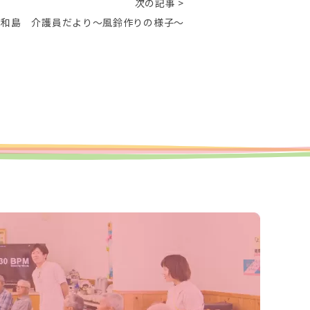
次の記事 >
宇和島 介護員だより～風鈴作りの様子～