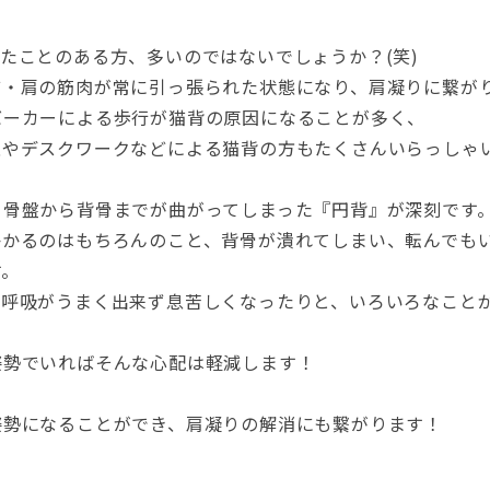
」
たことのある方、多いのではないでしょうか？(笑)
首・肩の筋肉が常に引っ張られた状態になり、肩凝りに繋が
バーカーによる歩行が猫背の原因になることが多く、
及やデスクワークなどによる猫背の方もたくさんいらっしゃ
、骨盤から背骨までが曲がってしまった『円背』が深刻です
かかるのはもちろんのこと、背骨が潰れてしまい、転んでも
す。
、呼吸がうまく出来ず息苦しくなったりと、いろいろなこと
姿勢でいればそんな心配は軽減します！
姿勢になることができ、肩凝りの解消にも繋がります！