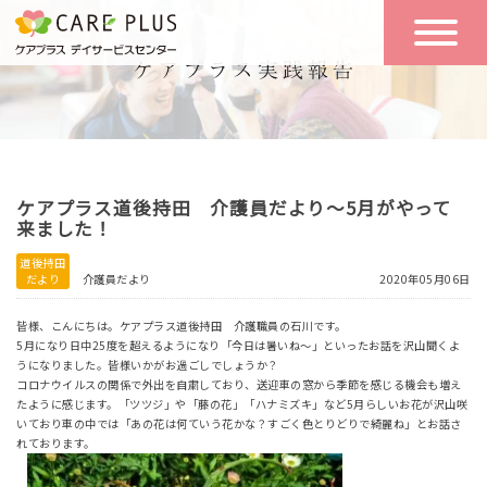
こんな方に
一日の流れ
おすすめ
施設のご案内
一日体験
ケアプラス道後持田 介護員だより～5月がやって
空き状況
来ました！
道後持田
だより
介護員だより
2020年05月06日
実践報告
NEWS
皆様、こんにちは。ケアプラス道後持田 介護職員の石川です。
5月になり日中25度を超えるようになり「今日は暑いね～」といったお話を沢山聞くよ
うになりました。皆様いかがお過ごしでしょうか？
リクルート
コロナウイルスの関係で外出を自粛しており、送迎車の窓から季節を感じる機会も増え
たように感じます。「ツツジ」や「藤の花」「ハナミズキ」など5月らしいお花が沢山咲
いており車の中では「あの花は何ていう花かな？すごく色とりどりで綺麗ね」とお話さ
れております。
お問い合わせ
体験希望