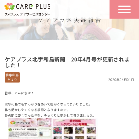
こんな方に
一日の流れ
おすすめ
施設のご案内
一日体験
ケアプラス北宇和島新聞 20年4月号が更新されま
空き状況
した！
北宇和島
だより
2020年04月01日
実践報告
NEWS
皆様、こんにちは！
北宇和島でもすっかり春めいて暖かくなってまいりました。
リクルート
体も動かしやすくなる季節となりますので、
冬の間に硬くなった体を、ゆっくりと動かして参りましょう。
お問い合わせ
体験希望