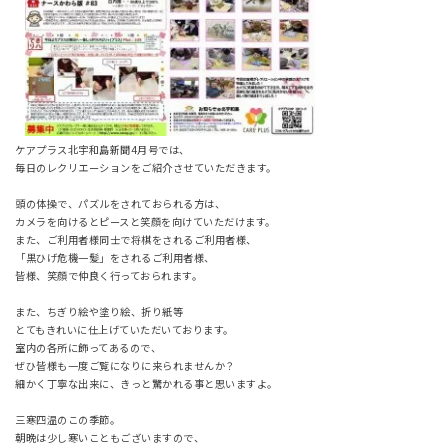
ケアプラス北宇和島新聞4月号では、
毎日のレクリエーションをご紹介させていただきます。
頭の体操で、パズルをされておられる方は、
カメラを向けるとピースと笑顔を向けていただけます。
また、ご利用者様同士で将棋をされるご利用者様、
「黒ひげ危機一髪」をされるご利用者様、
皆様、笑顔で仲良く行っておられます。
また、ちぎり絵や塗り絵、折り紙等
とてもきれいに仕上げていただいております。
室内の各所に飾ってあるので、
ぜひ皆様も一度ご覧になりに来られませんか？
細かく丁寧な出来に、きっと驚かれる事と思いますよ。
三寒四温のこの季節。
朝晩は少し寒いこともございますので、