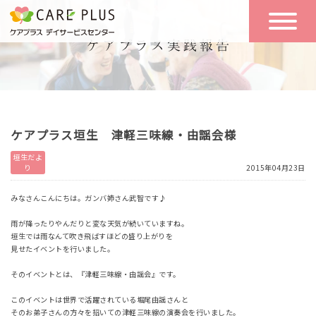
こんな方に
一日の流れ
おすすめ
施設のご案内
一日体験
ケアプラス垣生 津軽三味線・由謡会様
空き状況
垣生だよ
り
2015年04月23日
実践報告
NEWS
みなさんこんにちは。ガンバ姉さん武智です♪
雨が降ったりやんだりと変な天気が続いていますね。
垣生では雨なんて吹き飛ばすほどの盛り上がりを
リクルート
見せたイベントを行いました。
そのイベントとは、『津軽三味線・由謡会』です。
お問い合わせ
このイベントは世界で活躍されている堀尾由謡さんと
体験希望
そのお弟子さんの方々を招いての津軽三味線の演奏会を行いました。