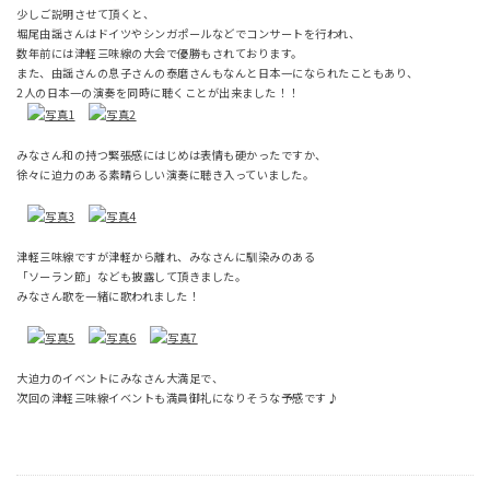
少しご説明させて頂くと、
堀尾由謡さんはドイツやシンガポールなどでコンサートを行われ、
数年前には津軽三味線の大会で優勝もされております。
また、由謡さんの息子さんの泰磨さんもなんと日本一になられたこともあり、
2人の日本一の演奏を同時に聴くことが出来ました！！
みなさん和の持つ緊張感にはじめは表情も硬かったですか、
徐々に迫力のある素晴らしい演奏に聴き入っていました。
津軽三味線ですが津軽から離れ、みなさんに馴染みのある
「ソーラン節」なども披露して頂きました。
みなさん歌を一緒に歌われました！
大迫力のイベントにみなさん大満足で、
次回の津軽三味線イベントも満員御礼になりそうな予感です♪