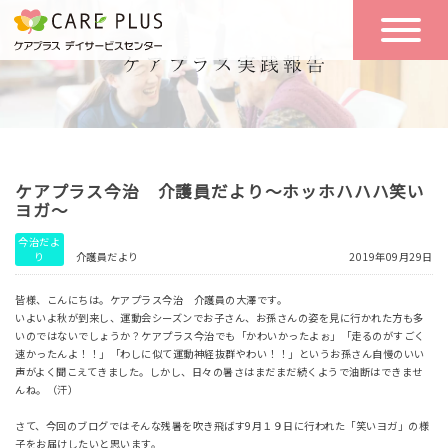
こんな方に
一日の流れ
おすすめ
施設のご案内
一日体験
ケアプラス今治 介護員だより～ホッホハハハ笑い
空き状況
ヨガ～
今治だよ
り
介護員だより
2019年09月29日
実践報告
NEWS
皆様、こんにちは。ケアプラス今治 介護員の大澤です。
いよいよ秋が到来し、運動会シーズンでお子さん、お孫さんの姿を見に行かれた方も多
いのではないでしょうか？ケアプラス今治でも「かわいかったよぉ」「走るのがすごく
リクルート
速かったんよ！！」「わしに似て運動神経抜群やわい！！」というお孫さん自慢のいい
声がよく聞こえてきました。しかし、日々の暑さはまだまだ続くようで油断はできませ
んね。（汗）
お問い合わせ
さて、今回のブログではそんな残暑を吹き飛ばす
9
月１９日に行われた「笑いヨガ」の様
体験希望
子をお届けしたいと思います。