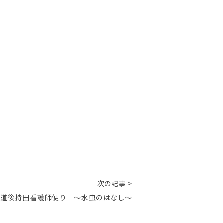
次の記事 >
ス道後持田看護師便り ～水虫のはなし～