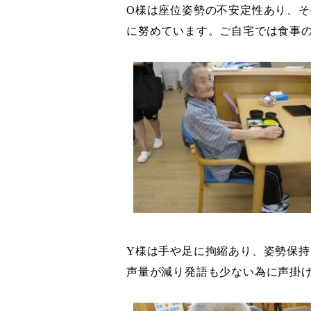
O
様は座位姿勢の不安定性あり、そ
に努めています。ご自宅では食事
Y
様は手や足に拘縮あり、姿勢保持
声量が減り発語も少ない為に声掛