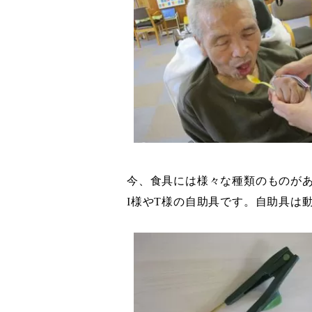
今、食具には様々な種類のものが
I
様や
T
様の自助具です。自助具は