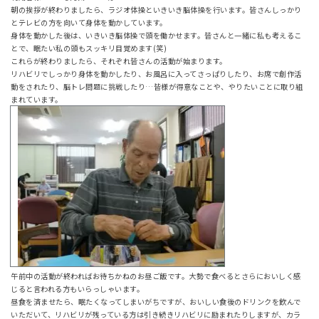
朝の挨拶が終わりましたら、ラジオ体操といきいき脳体操を行います。皆さんしっかり
とテレビの方を向いて身体を動かしています。
身体を動かした後は、いきいき脳体操で頭を働かせます。皆さんと一緒に私も考えるこ
とで、眠たい私の頭もスッキリ目覚めます(笑)
これらが終わりましたら、それぞれ皆さんの活動が始まります。
リハビリでしっかり身体を動かしたり、お風呂に入ってさっぱりしたり、お席で創作活
動をされたり、脳トレ問題に挑戦したり…皆様が得意なことや、やりたいことに取り組
まれています。
午前中の活動が終わればお待ちかねのお昼ご飯です。大勢で食べるとさらにおいしく感
じると言われる方もいらっしゃいます。
昼食を済ませたら、眠たくなってしまいがちですが、おいしい食後のドリンクを飲んで
いただいて、リハビリが残っている方は引き続きリハビリに励まれたりしますが、カラ