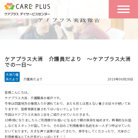
こんな方に
一日の流れ
おすすめ
施設のご案内
一日体験
ケアプラス大洲 介護員だより ～ケアプラス大洲
空き状況
での一日～
大洲八幡
浜だより
介護員だより
2019年06月28日
実践報告
NEWS
皆様こんにちは。
ケアプラス大洲、介護職員の城戸です。
今年は四国地方の梅雨入りが遅れており、まだ６月とは思えない暑さの日々が続いてお
リクルート
りますが、皆様体調を崩されてはいないでしょうか？
今回はケアプラス大洲の１日をご紹介させていただきます。
10時頃になりましたらご利用様がお揃いになるので朝の挨拶を始めます。時事的なお話
しなどをスタッフが話してから、その日のご利用者様の名前をお一人ずつ呼ばせていた
お問い合わせ
だいております。大きな声で返事が返ってきたり、挙手をしてくださったり、大洲のご
体験希望
利用者様はとても元気がいっぱいです！！