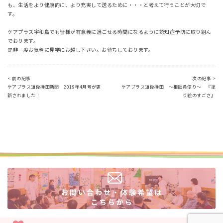
も、生活をより健康的に、より充実して送るために・・・と考えて行うことが大切で
す。
ケアプラス宇和島でも皆様が有意義に過ごせる時間になるように認知症予防に取り組ん
でおります。
是非一度お気軽に見学にお越し下さい。お待ちしております。
< 前の記事
次の記事 >
ケアプラス道後持田新聞 2019年4月号が更
ケアプラス道後持田 ～相談員便り～ 『塗
新されました！
り絵のすごさ』