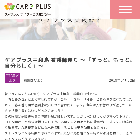
こんな方に
一日の流れ
おすすめ
施設のご案内
一日体験
ケアプラス宇和島 看護師便り ～「ずっと、もっと、
空き状況
自分らしく」～
宇和島だ
より
看護師だより
2019年04月02日
実践報告
NEWS
皆さまこんにちは(^o^) ケアプラス宇和島 看護師田村です。
「春１番の風」とよく言われますが「２番」「３番」「４番」とある事をご存知でした
か？ 春４番の風が春到来の知らせと言われています。今年は入れ替わりが激しかった
リクルート
ので「春４番」はいつだったのかしら？
この時期は寒暖差もあり体調管理が難しいです。しかし水分はしっかり摂って下さい。
1日1500ｍｌの水分は摂りましょう。不足すると色々と体に障害が出てきます。物忘れ
や脳梗塞、心筋梗塞などにも水分摂取することで予防効果となります。
お問い合わせ
ストレスもかかる時期とされています。気分が落ち着かない時には水分を摂り、一息つ
体験希望
いてみてはどうでしょうか？