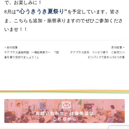
で、お楽しみに！
“心うきうき夏祭り”
8
月は
を予定しています。皆さ
ま、こちらも追加・振替承りますのでぜひご参加くださ
いませ！！
< 前の記事
次の記事 >
ケアプラス道後持田 ～相談員便り～ 『猛
ケアプラス垣生 リハビリ便り ご自宅リハ
暑を乗り気切りましょう！』
ビリパックで変わった6つの事