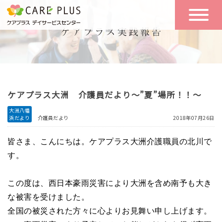
こんな方に
一日の流れ
おすすめ
施設のご案内
一日体験
ケアプラス大洲 介護員だより～”夏”場所！！～
空き状況
大洲八幡
浜だより
介護員だより
2018年07月26日
実践報告
NEWS
皆さま、こんにちは。ケアプラス大洲介護職員の北川で
す。
リクルート
この度は、西日本豪雨災害により大洲を含め南予も大き
な被害を受けました。
お問い合わせ
全国の被災された方々に心よりお見舞い申し上げます。
体験希望