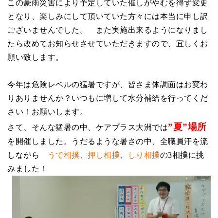
この豪雨災害により予定していた催しがやむを得ず変更
となり、楽しみにして頂いていた方々には本当に申し訳
ございませんでした。 また実施出来るようになりまし
たら改めてお知らせさせていただきますので、宜しくお
願い致します。
今年は危険レベルの猛暑ですが、皆さま体調面はお変わ
りありませんか？いつもに増して水分補給を行ってくだ
さい！お願いします。
”夏”場所
さて、そんな猛暑の中、ケアプラス大洲では
を開催しました。うだるような暑さの中、全職員汗を流
しながら
うで相撲
、
押し相撲
、
しり相撲
の
3
相撲に挑
みました！