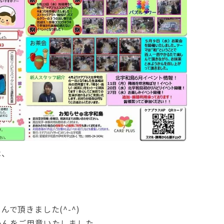
は、
！
、
で頂きました(^-^)
かんをご用意いたしました。