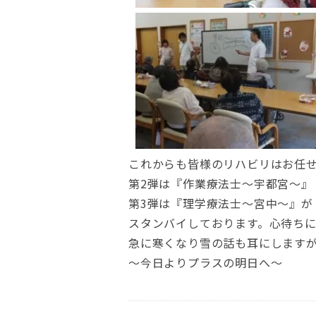
これからも皆様のリハビリはお任
第2弾は『作業療法士～宇都宮～』
第3弾は『理学療法士～宮中～』が
スタンバイしております。心待ち
急に寒くなり雪の話も耳にします
～今日よりプラスの明日へ～