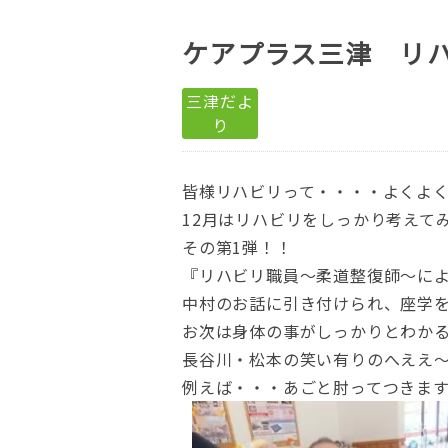
ケアプラス三津 リ
三津だよ
り
皆様リハビリって・・・・よくよ
12月はリハビリをしっかり考えて
その第1弾！！
『リハビリ職員～柔道整復師～によ
中村のお話に引き付けられ、座学
お次は身体の事がしっかりとわか
長谷川・松本の笑い有りのへええ～
例えば・・・あごと肘ってつきま