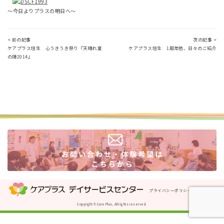
～今日よりプラスの明日へ～
< 前の記事
次の記事 >
ケアプラス垣生 心うきうき祭り『天晴れ夏
ケアプラス垣生 1周年他、日々のご紹介
の陣2014』
プライバシーポリシー
運営会社
Copyright © Care Plus, All rights reserved.