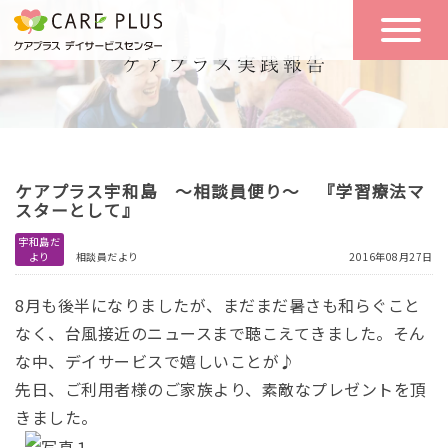
こんな方に
一日の流れ
おすすめ
施設のご案内
一日体験
ケアプラス宇和島 ～相談員便り～ 『学習療法マ
空き状況
スターとして』
宇和島だ
より
相談員だより
2016年08月27日
実践報告
NEWS
8月も後半になりましたが、まだまだ暑さも和らぐこと
なく、台風接近のニュースまで聴こえてきました。そん
リクルート
な中、デイサービスで嬉しいことが♪
先日、ご利用者様のご家族より、素敵なプレゼントを頂
きました。
お問い合わせ
体験希望