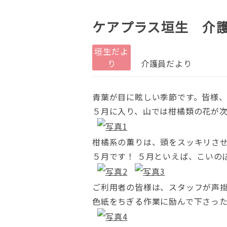
ケアプラス垣生 介
垣生だよ
り
介護員だより
青葉が目に眩しい季節です。皆様、
５月に入り、山では柑橘類の花が
柑橘系の薫りは、頭をスッキリさせ
５月です！ ５月といえば、こいの
ご利用者の皆様は、スタッフが声掛
色紙をちぎる作業に励んで下さっ