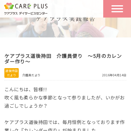
こんな方に
一日の流れ
おすすめ
施設のご案内
一日体験
ケアプラス道後持田 介護員便り ～5月のカレン
空き状況
ダー作り～
道後持田
だより
介護員だより
2016年04月14日
実践報告
NEWS
こんにちは、皆様!!
吹く風も柔らかな季節となって参りましたが、いかがお
リクルート
過ごしでしょうか？
ケアプラス道後持田では、毎月恒例となっております作
お問い合わせ
体験希望
業レク『カレンダー作り』が始まりました。