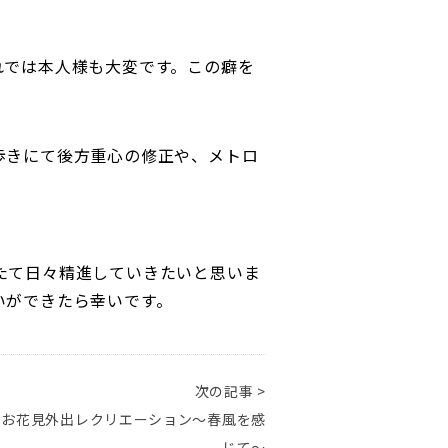
れでは本人様も大変です。この癖を
歩きにて後方重心の修正や、メトロ
たて日々精進していきたいと思いま
いができたら幸いです。
次の記事 >
 お花見外出レクリエーション～春風を感
じて～