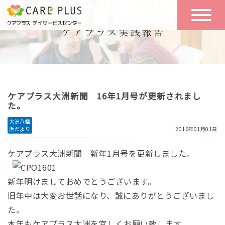
こんな方に
一日の流れ
おすすめ
施設のご案内
一日体験
ケアプラス大洲新聞 16年1月号が更新されまし
空き状況
た。
大洲八幡
浜だより
2016年01月01日
実践報告
NEWS
ケアプラス大洲新聞 新年1月号を更新しました。
リクルート
新年明けましておめでとうございます。
旧年中は大変お世話になり、誠にありがとうございまし
た。
お問い合わせ
体験希望
本年もケアプラス大洲を宜しくお願い致します。