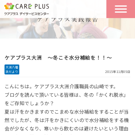
こんな方に
一日の流れ
おすすめ
施設のご案内
一日体験
ケアプラス大洲 ～冬こそ水分補給を！！～
空き状況
大洲八幡
浜だより
2015年11月05日
実践報告
NEWS
こんにちは。ケアプラス大洲介護職員の山崎です。
ブログを読んで頂いている皆様は、冬の「かくれ脱水」
をご存知でしょうか？
リクルート
夏は汗をかきますのでこまめな水分補給をすることが当
然でしたが、冬は汗をかきにくいので水分補給をする機
お問い合わせ
会が少なくなり、寒いから飲むのは避けたいという理由
体験希望