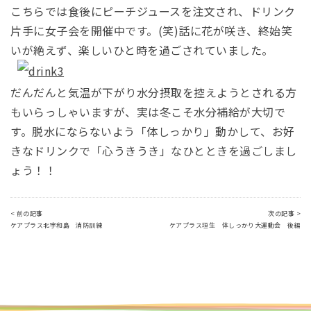
こちらでは食後にピーチジュースを注文され、ドリンク
片手に女子会を開催中です。(笑)話に花が咲き、終始笑
いが絶えず、楽しいひと時を過ごされていました。
だんだんと気温が下がり水分摂取を控えようとされる方
もいらっしゃいますが、実は冬こそ水分補給が大切で
す。脱水にならないよう「体しっかり」動かして、お好
きなドリンクで「心うきうき」なひとときを過ごしまし
ょう！！
< 前の記事
次の記事 >
ケアプラス北宇和島 消防訓練
ケアプラス垣生 体しっかり大運動会 後編