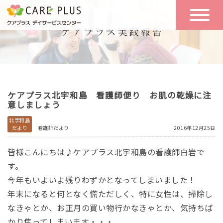
こんな方に
一日の流れ
おすすめ
施設のご案内
一日体験
ケアプラス北宇和島 看護師便り お肌の乾燥に注
空き状況
意しましょう
北宇和島
だより
看護師だより
2016年12月25日
実践報告
NEWS
皆様こんにちは♪ケアプラス北宇和島の看護師白岩で
す。
リクルート
今年もいよいよ残りわずかとなってしまいました！
年末になると何となく慌ただしく、特に女性は、掃除し
なきゃとか、お正月の買い物行かなきゃとか、気持ちば
お問い合わせ
体験希望
かり焦ってしまいます・・・