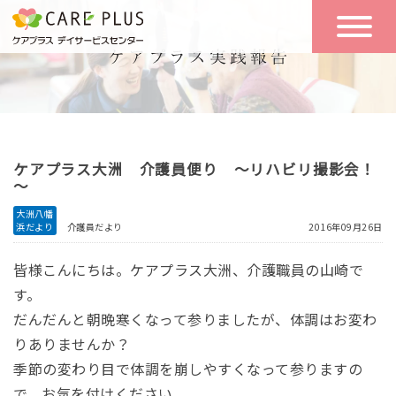
こんな方に
一日の流れ
おすすめ
施設のご案内
一日体験
ケアプラス大洲 介護員便り ～リハビリ撮影会！
空き状況
～
大洲八幡
浜だより
介護員だより
2016年09月26日
実践報告
NEWS
皆様こんにちは。ケアプラス大洲、介護職員の山崎で
す。
リクルート
だんだんと朝晩寒くなって参りましたが、体調はお変わ
りありませんか？
季節の変わり目で体調を崩しやすくなって参りますの
お問い合わせ
体験希望
で、お気を付けください。