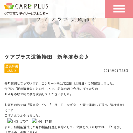
こんな方に
一日の流れ
おすすめ
施設のご案内
一日体験
ケアプラス道後持田 新年演奏会♪
空き状況
道後持田
だより
2014年01月23日
実践報告
NEWS
毎月恒例となっています、コンサートを1月22日（水曜日）に開催致しました。
今回は「新年演奏会」ということで、名前の通り今月にぴったりの
お正月の歌や冬の歌を演奏してくださいました。
リクルート
お正月の歌では「数え歌」や、「一月一日」をギターと琴で演奏して頂き、皆様懐かし
そうに
口ずさんでおられました。
お問い合わせ
また、脳機能活性化や身体機能促進を目的とした、体操を交えた歌では、「たきび」
体験希望
「富士山」の歌にあわせ