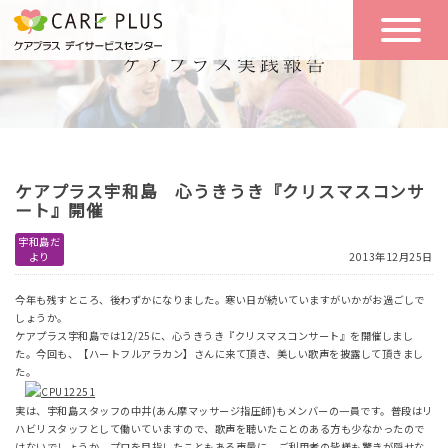
こんな方に
一日の流れ
おすすめ
施設のご案内
一日体験
ケアプラス宇和島 心うきうき『クリスマスコンサ
空き状況
ート』開催
宇和島だ
より
2013年12月25日
実践報告
NEWS
今年も残すところ、後わずかになりました。寒い日が続いていますがいかがお過ごしで
しょうか。
ケアプラス宇和島では12/25に、心うきうき『クリスマスコンサート』を開催しまし
リクルート
た。今回も、【ハートフルアラカン】さんに来て頂き、美しい歌声を披露して頂きまし
た。
実は、宇和島スタッフの中井(あん摩マッサージ指圧師)もメンバーの一員です。普段はリ
お問い合わせ
ハビリスタッフとして働いていますので、歌声を聴いたことのある方も少なかったので
体験希望
はないでしょうか。プロを目指したこともある声量に、ご利用者の皆様も驚きが隠せな