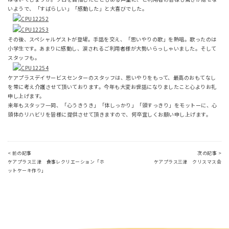
いようで、「すばらしい」「感動した」と大喜びでした。
その後、スペシャルゲストが登場。手話を交え、「思いやりの歌」を熱唱。歌ったのは
小学生です。あまりに感動し、涙されるご利用者様が大勢いらっしゃいました。そして
スタッフも。
ケアプラスデイサービスセンターのスタッフは、思いやりをもって、最高のおもてなし
を常に考え介護させて頂いております。今年も大変お世話になりましたこと心よりお礼
申し上げます。
来年もスタッフ一同、「心うきうき」「体しっかり」「頭すっきり」をモットーに、心
頭体のリハビリを皆様に提供させて頂きますので、何卒宜しくお願い申し上げます。
< 前の記事
次の記事 >
ケアプラス三津 食事レクリエーション「ホ
ケアプラス三津 クリスマス会
ットケーキ作り」