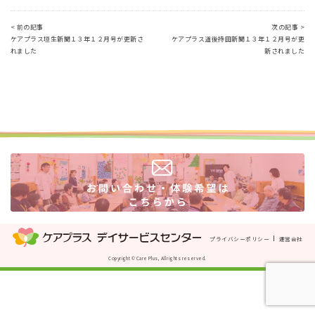
< 前の記事
次の記事 >
ケアプラス垣生新聞１３年１２月号が更新さ
ケアプラス道後持田新聞１３年１２月号が更
れました
新されました
プライバシーポリシー
運営会社
Copyright © Care Plus, All rights reserved.