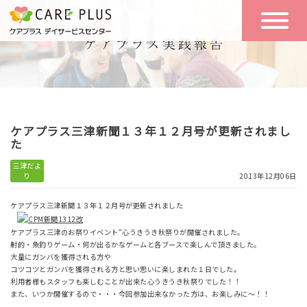
こんな方に
一日の流れ
おすすめ
施設のご案内
一日体験
ケアプラス三津新聞１３年１２月号が更新されまし
空き状況
た
三津だよ
り
2013年12月06日
実践報告
NEWS
ケアプラス三津新聞１３年１２月号が更新されました
ケアプラス三津のお祭りイベント“心うきうき秋祭りが開催されました。
リクルート
射的・魚釣りゲーム・何が出るかなゲームと各ブースで楽しんで頂きました。
大量にガンバを獲得される方や
コツコツとガンバを獲得される方と思い思いに楽しまれた１日でした。
利用者様もスタッフも楽しむことが出来た心うきうき秋祭りでした！！
お問い合わせ
また、いつか開催するので・・・今回参加出来なかった方は、お楽しみに～！！
体験希望