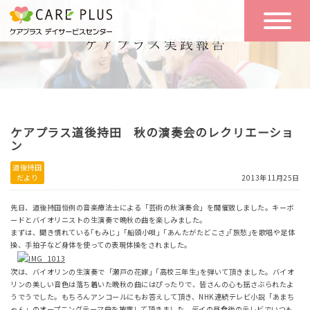
こんな方に
一日の流れ
おすすめ
施設のご案内
一日体験
ケアプラス道後持田 秋の演奏会のレクリエーショ
空き状況
ン
道後持田
だより
2013年11月25日
実践報告
NEWS
先日、道後持田恒例の音楽療法士による「芸術の秋演奏会」を開催致しました。キーボ
ードとバイオリニストの生演奏で晩秋の曲を楽しみました。
まずは、聞き慣れている｢もみじ｣「船頭小唄」｢あんたがたどこさ｣｢旅愁｣を歌唱や足体
リクルート
操、手拍子など身体を使っての表現体操をされました。
次は、バイオリンの生演奏で「瀬戸の花嫁」｢高校三年生｣を弾いて頂きました。バイオ
リンの美しい音色は落ち着いた晩秋の曲にはぴったりで、皆さんの心も揺さぶられたよ
お問い合わせ
うでうでした。もちろんアンコールにもお答えして頂き、NHK連続テレビ小説「あまち
体験希望
ゃん」のオープニングテーマ曲を披露して頂きました。デイの昼食後のテレビでいつも