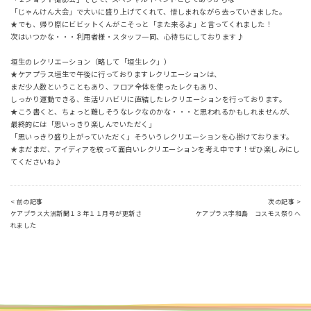
「じゃんけん大会」で大いに盛り上げてくれて、惜しまれながら去っていきました。
★でも、帰り際にビビットくんがこそっと「また来るよ」と言ってくれました！
次はいつかな・・・利用者様・スタッフ一同、心待ちにしております♪
垣生のレクリエーション（略して「垣生レク」）
★ケアプラス垣生で午後に行っておりますレクリエーションは、
まだ少人数ということもあり、フロア全体を使ったレクもあり、
しっかり運動できる、生活リハビリに直結したレクリエーションを行っております。
★こう書くと、ちょっと難しそうなレクなのかな・・・と思われるかもしれませんが、
最終的には「思いっきり楽しんでいただく」
「思いっきり盛り上がっていただく」そういうレクリエーションを心掛けております。
★まだまだ、アイディアを絞って面白いレクリエーションを考え中です！ぜひ楽しみにし
てくださいね♪
< 前の記事
次の記事 >
ケアプラス大洲新聞１３年１１月号が更新さ
ケアプラス宇和島 コスモス祭りへ
れました