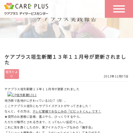
こんな方に
一日の流れ
おすすめ
施設のご案内
一日体験
ケアプラス垣生新聞１３年１１月号が更新されまし
空き状況
た
垣生だよ
り
2013年11月07日
実践報告
NEWS
ケアプラス垣生新聞１３年１１月号が更新されました
地方祭で各地がにぎわっている10/7（月）、
リクルート
ここケアプラス垣生にもサプライズゲストがやってきました！
なんと、その方は、
テレビ愛媛でおなじみの「ビビットくん」です！
★突然のお客様に皆様、喜ぶやら、びっくりするやら、
ただただ唖然とされる方まで、とってもいい反応でした。
お問い合わせ
これに気を良くしたのか、某アイドルグループなみの「握手会」
体験希望
「２ショット撮影会」そして、スペシャルイベントとしてありがちな