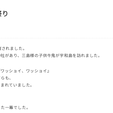
祭り
催されました。
神社があり、三島様の子供牛鬼が宇和島を訪れました。
『ワッショイ、ワッショイ』
がらも、
しまれていました。
った一幕でした。