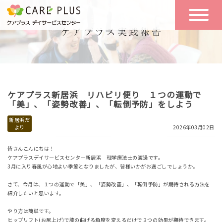
こんな方に
一日の流れ
おすすめ
施設のご案内
一日体験
ケアプラス新居浜 リハビリ便り １つの運動で
空き状況
「美」、「姿勢改善」、「転倒予防」をしよう
新居浜だ
より
2026年03月02日
実践報告
NEWS
皆さんこんにちは！
ケアプラスデイサービスセンター新居浜 理学療法士の渡邊です。
3月に入り春風が心地よい季節となりましたが、皆様いかがお過ごしでしょうか。
リクルート
さて、今月は、１つの運動で「美」、「姿勢改善」、「転倒予防」が期待される方法を
紹介したいと思います。
お問い合わせ
やり方は簡単です。
体験希望
ヒップリフト(お尻上げ)で膝の曲げる角度を変えるだけで３つの効果が期待できます。