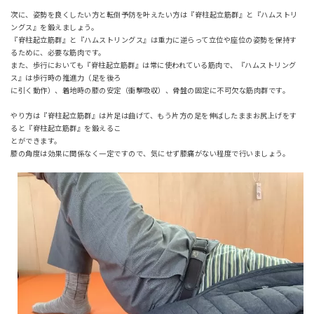
次に、姿勢を良くしたい方と転倒予防を叶えたい方は『脊柱起立筋群』と『ハムストリ
ングス』を鍛えましょう。
『脊柱起立筋群』と『ハムストリングス』は重力に逆らって立位や座位の姿勢を保持す
るために、必要な筋肉です。
また、歩行においても『脊柱起立筋群』は常に使われている筋肉で、『ハムストリング
ス』は歩行時の推進力（足を後ろ
に引く動作）、着地時の膝の安定（衝撃吸収）、骨盤の固定に不可欠な筋肉群です。
やり方は『脊柱起立筋群』は片足は曲げて、もう片方の足を伸ばしたままお尻上げをす
ると『脊柱起立筋群』を鍛えるこ
とができます。
膝の角度は効果に関係なく一定ですので、気にせず膝痛がない程度で行いましょう。