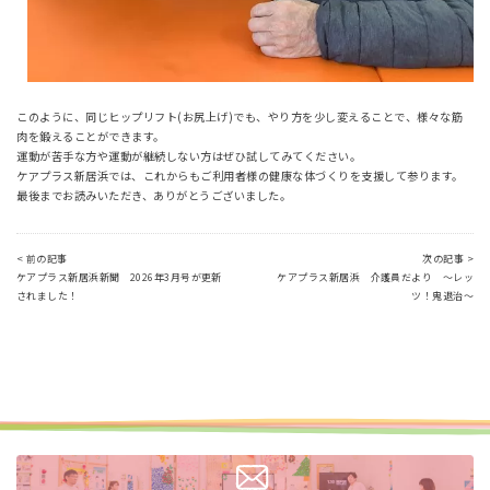
このように、同じヒップリフト(お尻上げ)でも、やり方を少し変えることで、様々な筋
肉を鍛えることができます。
運動が苦手な方や運動が継続しない方はぜひ試してみてください。
ケアプラス新居浜では、これからもご利用者様の健康な体づくりを支援して参ります。
最後までお読みいただき、ありがとうございました。
< 前の記事
次の記事 >
ケアプラス新居浜新聞 2026年3月号が更新
ケアプラス新居浜 介護員だより ～レッ
されました！
ツ！鬼退治～