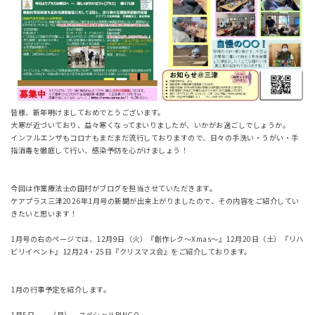
皆様、新年明けましておめでとうございます。
大寒が近づいており、益々寒くなってまいりましたが、いかがお過ごしでしょうか。
インフルエンザもコロナもまだまだ流行しておりますので、日々の手洗い・うがい・手
指消毒を徹底して行い、感染予防を心がけましょう！
今回は作業療法士の田村がブログを担当させていただきます。
ケアプラス三津2026年1月号の新聞が出来上がりましたので、その内容をご紹介してい
きたいと思います！
1月号の右のページでは、12月9日（火）『創作レク～Xmas～』12月20日（土）『リハ
ビリイベント』12月24・25日『クリスマス会』をご紹介しております。
1月の行事予定を紹介します。
1月5日 （月） スペシャルBINGO