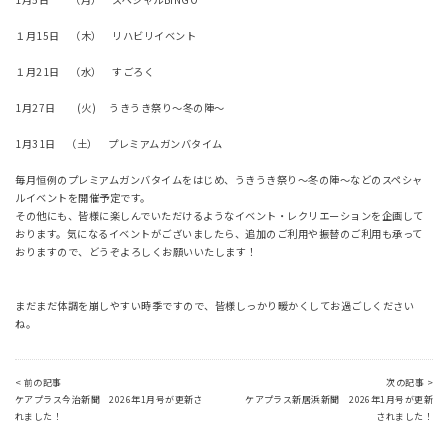
１月15日 （木） リハビリイベント
１月21日 （水） すごろく
1月27日 (火) うきうき祭り～冬の陣～
1月31日 （土） プレミアムガンバタイム
毎月恒例のプレミアムガンバタイムをはじめ、うきうき祭り～冬の陣～などのスペシャ
ルイベントを開催予定です。
その他にも、皆様に楽しんでいただけるようなイベント・レクリエーションを企画して
おります。気になるイベントがございましたら、追加のご利用や振替のご利用も承って
おりますので、どうぞよろしくお願いいたします！
まだまだ体調を崩しやすい時季ですので、皆様しっかり暖かくしてお過ごしください
ね。
< 前の記事
次の記事 >
ケアプラス今治新聞 2026年1月号が更新さ
ケアプラス新居浜新聞 2026年1月号が更新
れました！
されました！