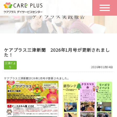
こんな方に
一日の流れ
おすすめ
施設のご案内
一日体験
ケアプラス三津新聞 2026年1月号が更新されまし
空き状況
た！
三津だよ
り
2026年01月04日
実践報告
NEWS
ケアプラス三津新聞2026年1月号が更新されました。
リクルート
お問い合わせ
体験希望