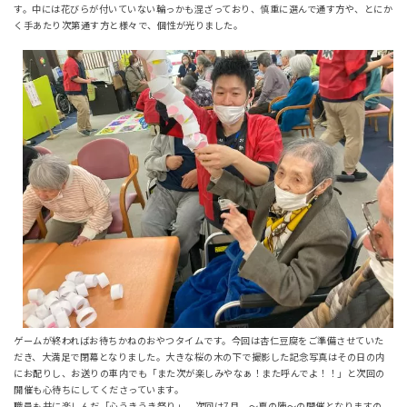
す。中には花びらが付いていない輪っかも混ざっており、慎重に選んで通す方や、とにか
く手あたり次第通す方と様々で、個性が光りました。
ゲームが終わればお待ちかねのおやつタイムです。今回は杏仁豆腐をご準備させていた
だき、大満足で閉幕となりました。大きな桜の木の下で撮影した記念写真はその日の内
にお配りし、お送りの車内でも「また次が楽しみやなぁ！また呼んでよ！！」と次回の
開催も心待ちにしてくださっています。
職員も共に楽しんだ「心うきうき祭り」。次回は7月、～夏の陣～の開催となりますの