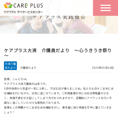
こんな方に
一日の流れ
おすすめ
施設のご案内
一日体験
ケアプラス大洲 介護員だより ～心うきうき祭り
空き状況
～
大洲八幡
浜だより
介護員だより
2025年05月24日
実践報告
NEWS
皆様、こんにちは。
ケアプラス大洲介護員の山本です。
5月中旬頃から気温が一気に上昇し、汗ばむ日が増えましたね。私たちも日々こまめに水
リクルート
分補給を行いながら、元気に過ごせています。ご利用者様の中には水分摂取量が少な
く、体調不良を引き起こしてしまう方がおられますので、定期的にアナウンスを行い不
調なく過ごしていただける様努めております。
皆様もこの時期からこまめな水分補給を行い、夏本番に向け体調を万全に整えていきま
お問い合わせ
しょう！
体験希望