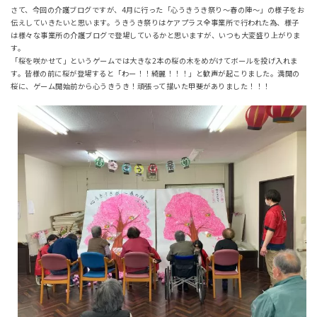
さて、今回の介護ブログですが、4月に行った「心うきうき祭り～春の陣～」の様子をお
伝えしていきたいと思います。うきうき祭りはケアプラス全事業所で行われた為、様子
は様々な事業所の介護ブログで登場しているかと思いますが、いつも大変盛り上がりま
す。
「桜を咲かせて」というゲームでは大きな2本の桜の木をめがけてボールを投げ入れま
す。皆様の前に桜が登場すると「わー！！綺麗！！！」と歓声が起こりました。満開の
桜に、ゲーム開始前から心うきうき！頑張って描いた甲斐がありました！！！