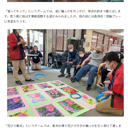
「狙ってキック」というゲームでは、足に輪っかを引っかけ、得点の的まで蹴とばしま
す。思う様に飛ばず悪戦苦闘する姿がみられましたが、目の前には高得点！頭脳プレー
に早変わりです。
「花びら集め」というゲームでは、長めの棒で花びら付きの輪っかを引っ掛けて通しま