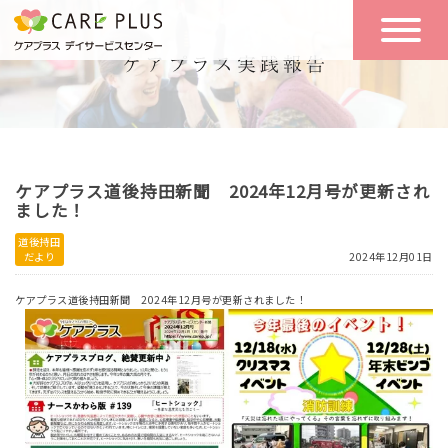
こんな方に
一日の流れ
おすすめ
施設のご案内
一日体験
ケアプラス道後持田新聞 2024年12月号が更新され
空き状況
ました！
道後持田
だより
2024年12月01日
実践報告
NEWS
ケアプラス道後持田新聞 2024年12月号が更新されました！
リクルート
お問い合わせ
体験希望