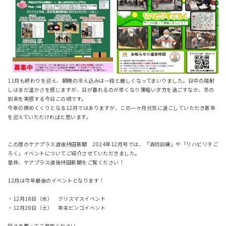
11月も終わりを迎え、朝晩の冷え込みは一段と厳しくなってまいりました。日中の陽射
しはまだ温かさを感じますが、日が暮れるのが早くなり薄暗い夕方を過ごすなか、冬の
到来を実感する今日この頃です。
今年の締めくくりとなる12月ではありますが、この一ヶ月元気に過ごしていただき新年
を迎えていただければと思います。
この度のケアプラス道後持田新聞 2024年12月号では、「消防訓練」や「リハビリすご
ろく」イベントについてご紹介させていただきました。
是非、ケアプラス道後持田新聞をご覧ください！
12月は今年最後のイベントとなります！
・12月18日（水） クリスマスイベント
・12月28日（土） 年末ビンゴイベント
皆さま奮ってご参加ください。