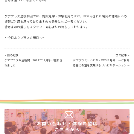
ケアプラス道後持田では、施設見学・体験利用のほか、お休みされた場合の他曜日への
振替ご利用も承っておりますので是非ともご一考ください。
皆さまのお越しをスタッフ一同心よりお待ちしております。
～今日よりプラスの明日へ～
< 前の記事
次の記事 >
ケアプラス今治新聞 2024年12月号が更新さ
ケアプラスリハビリNEWS12月号 ～ご利用
れました！
者様の希望を実現するリハビリテーション～