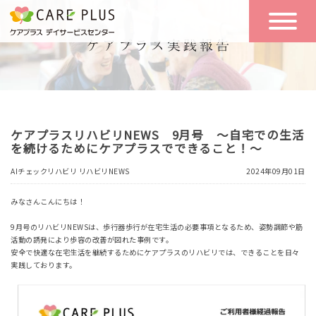
こんな方に
一日の流れ
おすすめ
施設のご案内
一日体験
ケアプラスリハビリNEWS 9月号 ～自宅での生活
空き状況
を続けるためにケアプラスでできること！～
AIチェックリハビリ
リハビリNEWS
2024年09月01日
実践報告
NEWS
みなさんこんにちは！
9月号のリハビリNEWSは、歩行器歩行が在宅生活の必要事項となるため、姿勢調節や筋
活動の誘発により歩容の改善が図れた事例です。
リクルート
安全で快適な在宅生活を継続するためにケアプラスのリハビリでは、できることを日々
実践しております。
お問い合わせ
体験希望