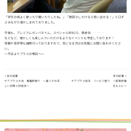
「学生の頃よく歌ったり聴いたりしたね。」「歌詞少しだけなら思い出せる！」と口ず
さみながら懐かしまれておりました。
今後も、プレミアムガンバタイム、スペシャルBINGO、敬老会…………
などなど、懐かしくも楽しんでいただけるようなイベントも予定しております！
体験や見学等も随時行っておりますので、気になる方はお気軽にお問い合わせくださ
い。
〜今日よりプラスの明日へ〜
< 前の記事
次の記事 >
ケアプラス大洲 看護師便り ～夏バテの正
ケアプラス垣生 リハビリ便り ～姿勢評価
しい対策と対処法～
をもとに～