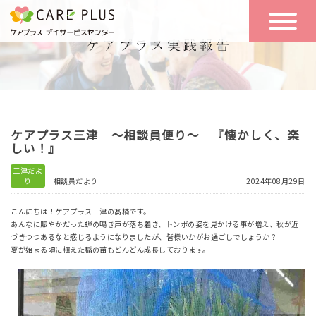
こんな方に
一日の流れ
おすすめ
施設のご案内
一日体験
ケアプラス三津 ～相談員便り～ 『懐かしく、楽
空き状況
しい！』
三津だよ
り
相談員だより
2024年08月29日
実践報告
NEWS
こんにちは！ケアプラス三津の髙橋です。
あんなに賑やかだった蝉の鳴き声が落ち着き、トンボの姿を見かける事が増え、秋が近
づきつつあるなと感じるようになりましたが、皆様いかがお過ごしでしょうか？
リクルート
夏が始まる頃に植えた稲の苗もどんどん成長しております。
お問い合わせ
体験希望