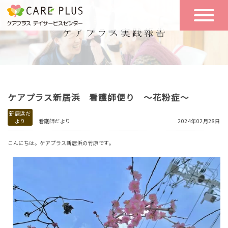
こんな方に
一日の流れ
おすすめ
施設のご案内
一日体験
ケアプラス新居浜 看護師便り ～花粉症～
空き状況
新居浜だ
より
看護師だより
2024年02月28日
実践報告
NEWS
こんにちは。ケアプラス新居浜の竹原です。
リクルート
お問い合わせ
体験希望