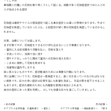
・くしゃみ
鼻粘膜に付着した花粉を取り除こうとして起こる。回数が多く花粉症症状でほとんどの
人が悩まされる症状
花粉症は風邪やウイルス感染症状で起こる鼻炎症状とは違った特徴があります。今まで
花粉症を発症していなかった人も、上記症状が続く際は花粉症を発症しているのかもし
れません。
対策、治療についてお話します。
まず対策ですが、花粉症をできるだけ持ち込まないことが重要となります。
・室内に入る前玄関先で洋服を払い、花粉を落とす
・手洗いうがい、洗顔で洗い流す
・窓やドアをしっかりと閉めて室内への花粉の侵入を防ぐ
・こまめに掃除して花粉を除去する
・洗濯物は室内干しをする
目に見えないものですが、症状軽減のためには重要な行動になります。
次に治療についてです。花粉症は一度発症すると、長く付き合っていかなければならな
い疾患です。日々の辛い症状は日常生活にも影響を及ぼし、生活の質を低下させること
もあります。症状の緩和のためにも内服薬を使用は有効とされます。
自分の症状にあった薬を利用し、少しでも快適な日々を過ごしていきましょう。
< 前の記事
次の記事 >
ケアプラス北宇和島 介護員便り ～愛をこ
ケアプラス宇和島 ～相談員便り～ 『頭す