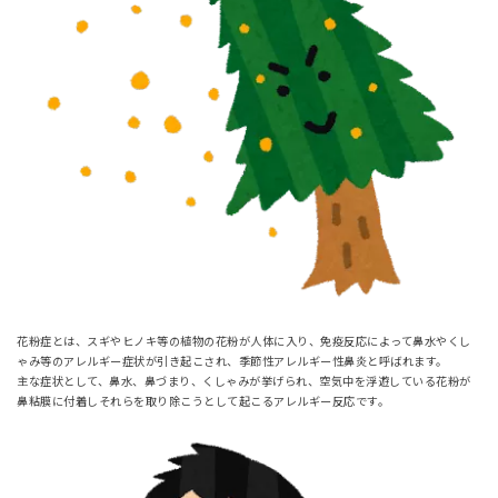
花粉症とは、スギやヒノキ等の植物の花粉が人体に入り、免疫反応によって鼻水やくし
ゃみ等のアレルギー症状が引き起こされ、季節性アレルギー性鼻炎と呼ばれます。
主な症状として、鼻水、鼻づまり、くしゃみが挙げられ、空気中を浮遊している花粉が
鼻粘膜に付着しそれらを取り除こうとして起こるアレルギー反応です。