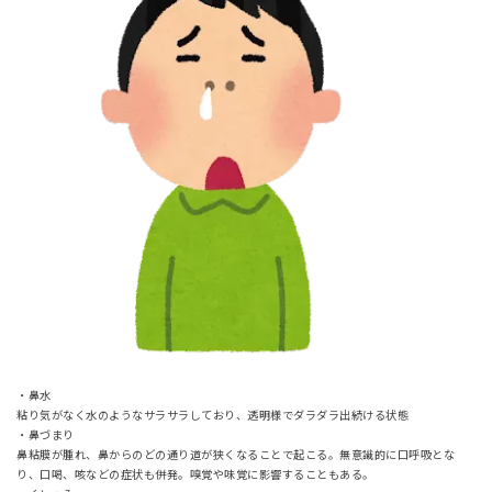
・鼻水
粘り気がなく水のようなサラサラしており、透明様でダラダラ出続ける状態
・鼻づまり
鼻粘膜が腫れ、鼻からのどの通り道が狭くなることで起こる。無意識的に口呼吸とな
り、口喝、咳などの症状も併発。嗅覚や味覚に影響することもある。