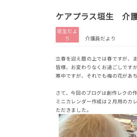
ケアプラス垣生 介
垣生だよ
り
介護員だより
立春を迎え暦の上では春ですが、
皆様、お変わりなくお過ごしです
寒中ですが、それでも梅の花があ
さて、今回のブログは創作レクの
ミニカレンダー作成は２月用のカ
ただきました。