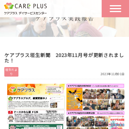
こんな方に
一日の流れ
おすすめ
施設のご案内
一日体験
ケアプラス垣生新聞 2023年11月号が更新されまし
空き状況
た！
垣生だよ
り
2023年11月01日
実践報告
NEWS
リクルート
お問い合わせ
体験希望