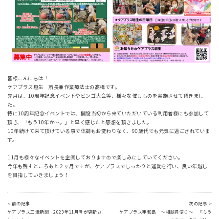
皆様こんにちは！
ケアプラス垣生 所長兼作業療法士の髙橋です。
先月は、10周年記念イベントやビンゴ大会等、様々な催しものを実施させて頂きまし
た。
特に10周年記念イベントでは、開設当初から来ていただいている利用者様にも参加して
頂き、「もう10年か～。」と早く感じたと感想を頂きました。
10年続けて来て頂けている事で体調もお変わりなく、90歳代でも元気に過ごされていま
す。
11月も様々なイベントを企画しておりますので楽しみにしていてください。
今年も残すところあと２ヶ月ですが、ケアプラスでしっかりと運動を行い、良い年越し
を目指していきましょう！
< 前の記事
次の記事 >
ケアプラス三津新聞 2023年11月号が更新さ
ケアプラス宇和島 ～相談員便り～ 『心う