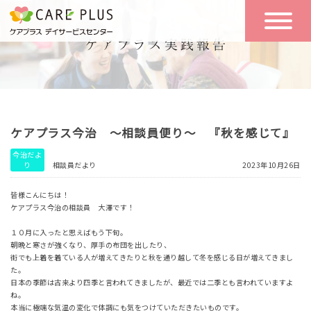
こんな方に
一日の流れ
おすすめ
施設のご案内
一日体験
ケアプラス今治 ～相談員便り～ 『秋を感じて』
空き状況
今治だよ
り
相談員だより
2023年10月26日
実践報告
NEWS
皆様こんにちは！
ケアプラス今治の相談員 大澤です！
１０月に入ったと思えばもう下旬。
リクルート
朝晩と寒さが強くなり、厚手の布団を出したり、
街でも上着を着ている人が増えてきたりと秋を通り越して冬を感じる日が増えてきまし
た。
日本の季節は古来より四季と言われてきましたが、最近では二季とも言われていますよ
お問い合わせ
ね。
体験希望
本当に極端な気温の変化で体調にも気をつけていただきたいものです。