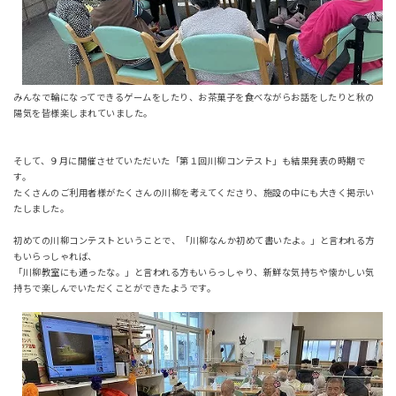
みんなで輪になってできるゲームをしたり、お茶菓子を食べながらお話をしたりと秋の
陽気を皆様楽しまれていました。
そして、９月に開催させていただいた「第１回川柳コンテスト」も結果発表の時期で
す。
たくさんのご利用者様がたくさんの川柳を考えてくださり、施設の中にも大きく掲示い
たしました。
初めての川柳コンテストということで、「川柳なんか初めて書いたよ。」と言われる方
もいらっしゃれば、
「川柳教室にも通ったな。」と言われる方もいらっしゃり、新鮮な気持ちや懐かしい気
持ちで楽しんでいただくことができたようです。