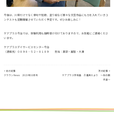
今後は、川柳だけでなく俳句や短歌、塗り絵など様々な文芸作品にも力を入れていきコ
ンテストも定期開催させていただく予定です。ぜひお楽しみに！
ケアプラス今治では、体験利用も随時受け付けておりますので、お気軽にご連絡くださ
いませ。
ケアプラスデイサービスセンター今治
（連絡先）０８９８―５２－８１８９ 担当：渡部・越智・大澤
< 前の記事
次の記事 >
クラウンNews 2023年10月号
ケアプラス宇和島 介護員だより ～秋の散
歩道～