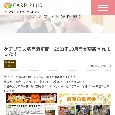
こんな方に
一日の流れ
おすすめ
施設のご案内
一日体験
ケアプラス新居浜新聞 2023年10月号が更新されま
空き状況
した！
新居浜だ
より
2023年10月01日
実践報告
NEWS
ケアプラス新居浜新聞 2023年10月号が更新されました！
夏の暑さは続いていますが、夜は少しずつ涼しくなってきたこの頃、
気温の変化で体が慣れない方も多くいらっしゃると思いますが、皆様いかがお過ごしで
リクルート
しょうか？
お問い合わせ
体験希望