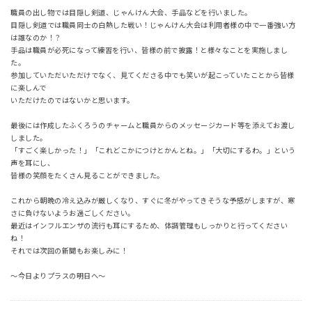
職員の出し物では目隠し剣道、じゃんけん大会、手品などを行いました。
目隠し剣道では職員同士の白熱した戦い！じゃんけん大会は利用者様の中で一番強い方
は誰なのか！？
手品は職員が必死になって練習を行い、皆様の前で披露！と様々なことを実施しまし
た。
参加していただいただけでなく、見てくださる中でも笑いが起こっていたことから皆様
に楽しんで
いただけたのではないかと思います。
最後には作成したふくろうのチャームと職員からのメッセージカード等を添えてお渡し
しました。
「すごく楽しかった！」「これどこかにつけとかんとね。」「大切にするわ。」という
声を耳にし、
皆様の笑顔をたくさん見ることができました。
これから朝晩の冷え込みが厳しくなり、すぐに冬がやってきそうな予感がしますが、寒
さに負けないようお過ごしください。
最近はインフルエンザの流行も耳にするため、体調管理もしっかりと行ってください
ね！
それでは次回の新聞もお楽しみに！
～今日よりプラスの明日へ～