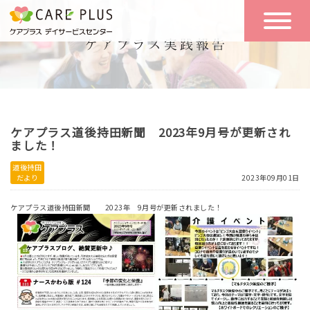
こんな方に
一日の流れ
おすすめ
施設のご案内
一日体験
ケアプラス道後持田新聞 2023年9月号が更新され
空き状況
ました！
道後持田
だより
2023年09月01日
実践報告
NEWS
ケアプラス道後持田新聞 2023年 9月号が更新されました！
リクルート
お問い合わせ
体験希望