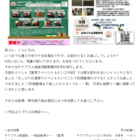
皆さん、こんにちは。
いつまでも暑さが去りやまぬ毎日ですが、お変わりなくお過ごしでしょうか？
9月とはいえ、残暑が続いております。お気をつけてくださいませ。
それではケアプラス道後持田新聞9月号を紹介します。
今回のイベント【夏祭りイベント＆ビンゴ大会】では夏を思わせるいいイベントとなり
ました！久しぶりの夏祭りイベントということで利用者様だけでなくスタッフも楽しん
でおりました！(利用者様より楽しんだスタッフも・・笑) 今月も皆様と一緒に頑張って
いきたいと思います。
それでは皆様、熱中症や脱水症状には十分注意してお過ごし下さい。
～今日よりプラスの明日へ～。
< 前の記事
次の記事 >
ケアプラス新居浜 ～相談員便り～ 『夏祭
ケアプラスリハビリNEWS ９月号 ～マッ