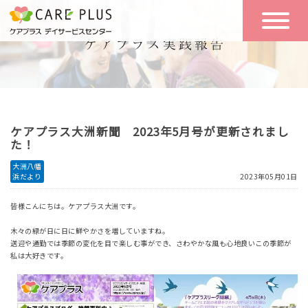
こんな方に
一日の流れ
おすすめ
施設のご案内
一日体験
ケアプラス大洲新聞 2023年5月号が更新されまし
空き状況
た！
大洲八幡
浜だより
2023年05月01日
実践報告
NEWS
皆様こんにちは。ケアプラス大洲です。
木々の緑が日に日に鮮やかさを増していますね。
リクルート
送迎や通勤では季節の変化を目で楽しむ事ができ、さわやかな風も心地良いこの季節が
私は大好きです。
お問い合わせ
体験希望