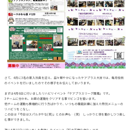
さて、4月に3名の新入社員を迎え、益々賑やかになったケアプラス大洲では、毎月恒例
のイベントを行いましたのでその様子をお伝えしてまいります。
まずは4月6日に行いましたリハビリイベント『ケアプラスリーグ開幕』です。
3チームに分かれ、お題の運動をクリアする事でビンゴを狙います。
他チームの運動も積極的に行う方ばかりで、いつもの機能訓練に加えた特別メニューの
リハビリをこなし、
この日は『今日はスパルタやな(笑)』とのお声も…(笑) しっかりと体を動かしつつ楽し
む事ができました。
次に4月15日に行いました創作レクイベント『桜の花飾り作り』です。