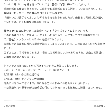
作った作品はいつも持ち帰っていただき、皆様ご自宅に飾ってくださいます。
季節を感じる作品を作る事で、ご自宅でも季節感のある生活をしていただきたい。と、
今回は『桜』をテーマに作品を作り上げていきます。
『細かいのは苦手なんよ。』と仰られる方もおられましたが、最後まで真剣に取り組ん
でいただけ、とても素敵な作品が出来ました。
最後は4月19日に行いました音楽イベント『クイズイントロ♪ドン』です。
その名の通りイントロを流し、タイトルを当てるゲームです。コロナ感染症対策とし
て、現在ケアプラスではカラオケを控えております。
皆様お好きな音楽に触れる機会が減ってしまっていますので、この日はとても盛り上がり
ました。
口ずさむ方、手拍子をされる方…音楽には素晴らしい力がありますね。沢山の笑顔溢れ
る素敵な時間となりました。
ケアプラス大洲では、5月も下記イベントをご準備しております。
5月3、4、5日（水・木・金）ゴールデンBINGOウィーク
5月13日（土）母の日の贈り物
5月15日（木）ケアプラス大運動会
定員には限りがございます。気になる方はお早めにお問合せくださいませ。
一日体験利用や見学来所は随時受け付けておりますのでお気軽にご連絡くださいませ。
< 前の記事
次の記事 >