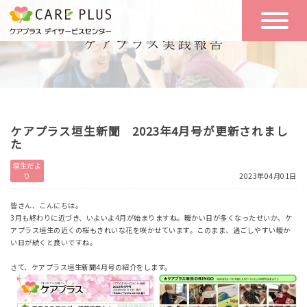
こんな方に
一日の流れ
おすすめ
施設のご案内
一日体験
ケアプラス垣生新聞 2023年4月号が更新されまし
空き状況
た
垣生だよ
り
2023年04月01日
実践報告
NEWS
皆さん、こんにちは。
3月も終わりに近づき、いよいよ4月が始まりますね。暖かい日が多くなったせいか、ケ
アプラス垣生の近くの桜もきれいな花を咲かせています。このまま、過ごしやすい暖か
リクルート
い日が続くと良いですね。
さて、ケアプラス垣生新聞4月号の紹介をします。
お問い合わせ
体験希望