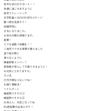
安全な歩行のサポート！！
快適に過ごせますように
自宅でトレーニング
北宇和島☆SASUKE歩行ステージ
食べ物を見直そう！
拘縮予防に
丈夫になりました。
お休みの間も頑張ります。
故郷！
ラクな姿勢で快眠を！！
ご自宅でできる家事が増えました
塗り絵の際に
滑らないように
囲碁部新メンバー？
家族様が安心して介助できるように！
お元気にされてますか。
ネジ式
行方不明ならないでね！
お困り事解決！
リトルターン
縁起物ですから①
縁起物ですから②
お母さん、元気になってね
My色鉛筆の出来上がり！