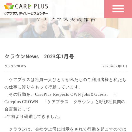
こんな方に
一日の流れ
おすすめ
施設のご案内
一日体験
クラウンNews 2023年1月号
空き状況
クラウンNEWS
2023年02月01日
実践報告
NEWS
ケアプラスは社員一人ひとりが私たちのご利用者様と私たち
の仕事に誇りをもって行動しています。
その行動を、
CarePlus Respects OWN jobs
＆
Guests.
＝
Careplus CROWN
「ケアプラス クラウン」と呼び社員間の
リクルート
合言葉として
5年前より研鑽してきました。
お問い合わせ
体験希望
クラウンは、会社や上司に指示をされて行動を起こすのでは