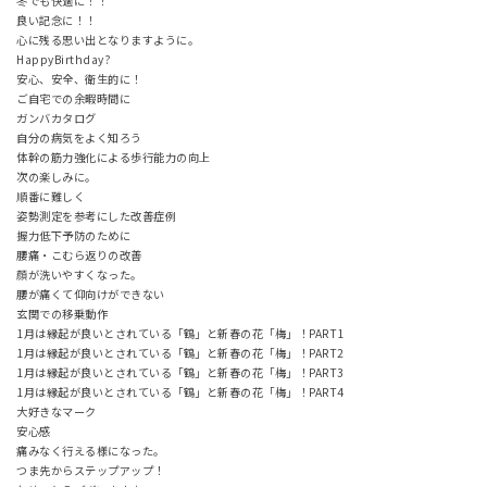
冬でも快適に！！
良い記念に！！
心に残る思い出となりますように。
HappyBirthday?
安心、安全、衛生的に！
ご自宅での余暇時間に
ガンバカタログ
自分の病気をよく知ろう
体幹の筋力強化による歩行能力の向上
次の楽しみに。
順番に難しく
姿勢測定を参考にした改善症例
握力低下予防のために
腰痛・こむら返りの改善
顔が洗いやすくなった。
腰が痛くて仰向けができない
玄関での移乗動作
1月は縁起が良いとされている「鶴」と新春の花「梅」！PART1
1月は縁起が良いとされている「鶴」と新春の花「梅」！PART2
1月は縁起が良いとされている「鶴」と新春の花「梅」！PART3
1月は縁起が良いとされている「鶴」と新春の花「梅」！PART4
大好きなマーク
安心感
痛みなく行える様になった。
つま先からステップアップ！