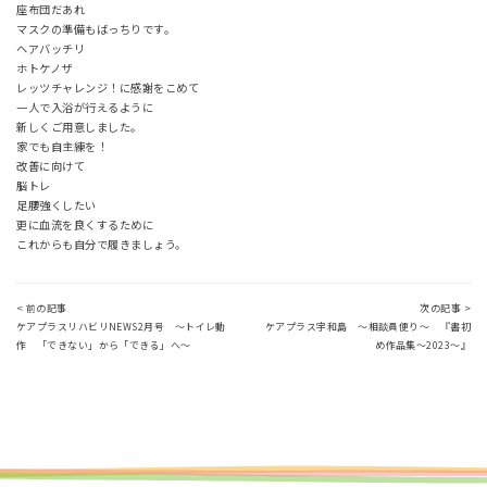
座布団だあれ
マスクの準備もばっちりです。
ヘアバッチリ
ホトケノザ
レッツチャレンジ！に感謝をこめて
一人で入浴が行えるように
新しくご用意しました。
家でも自主練を！
改善に向けて
脳トレ
足腰強くしたい
更に血流を良くするために
これからも自分で履きましょう。
< 前の記事
次の記事 >
ケアプラスリハビリNEWS2月号 ～トイレ動
ケアプラス宇和島 ～相談員便り～ 『書初
作 「できない」から「できる」へ～
め作品集～2023～』