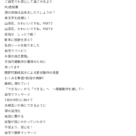
ご自宅でも安心して過ごせるよう
My色鉛筆
頭の体操は出来ましたでしょうか？
美文字を目標に！
山茶花、かわいいですね。PART3
山茶花、かわいいですね。PART4
目指せ しっとり肌！
新年に短歌を添えて
名前シールを貼りました
自宅でリハビリ
お薬の自己管理。
手指巧緻動作の獲得のために
待ってます
関節可動域拡大による更衣動作の改善
むくみを撃退!!目指せ美脚!!
継続し慣れていく
「できない」から「できる」へ ～模擬動作を通して～
自宅でマッサージ
3月のWBCに向けて
夫婦互いが楽にできるように
頭の活性化
自信に繋がる
前髪が目にかかっていたので
不安より、安心を！
自宅で簡単マッサージ