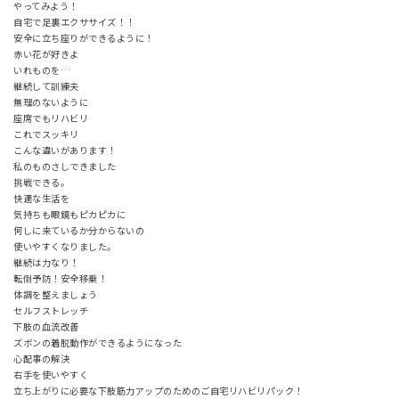
やってみよう！
自宅で足裏エクササイズ！！
安全に立ち座りができるように！
赤い花が好きよ
いれものを…
継続して訓練夫
無理のないように
座席でもリハビリ
これでスッキリ
こんな違いがあります！
私のものさしできました
挑戦できる。
快適な生活を
気持ちも眼鏡もピカピカに
何しに来ているか分からないの
使いやすくなりました。
継続は力なり！
転倒予防！安全移乗！
体調を整えましょう
セルフストレッチ
下肢の血流改善
ズボンの着脱動作ができるようになった
心配事の解決
右手を使いやすく
立ち上がりに必要な下肢筋力アップのためのご自宅リハビリパック！