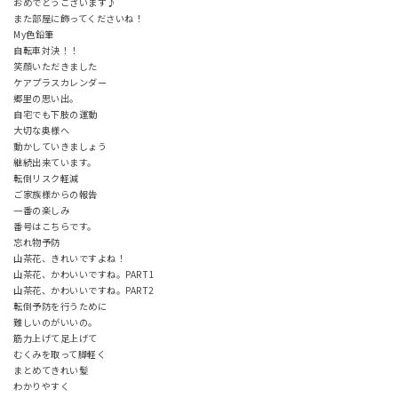
おめでとうございます♪
また部屋に飾ってくださいね！
My色鉛筆
自転車対決！！
笑顔いただきました
ケアプラスカレンダー
郷里の思い出。
自宅でも下肢の運動
大切な奥様へ
動かしていきましょう
継続出来ています。
転倒リスク軽減
ご家族様からの報告
一番の楽しみ
番号はこちらです。
忘れ物予防
山茶花、きれいですよね！
山茶花、かわいいですね。PART1
山茶花、かわいいですね。PART2
転倒予防を行うために
難しいのがいいの。
筋力上げて足上げて
むくみを取って脚軽く
まとめてきれい髪
わかりやすく