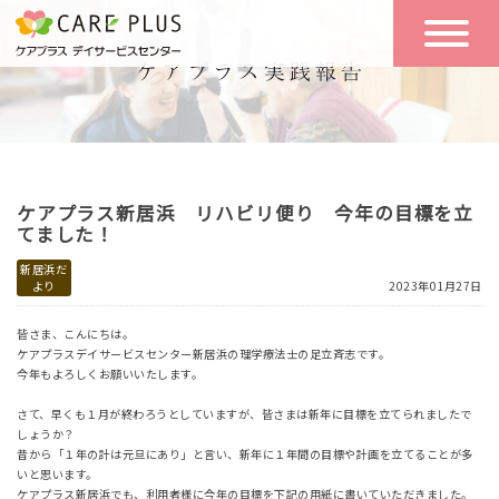
こんな方に
一日の流れ
おすすめ
施設のご案内
一日体験
ケアプラス新居浜 リハビリ便り 今年の目標を立
空き状況
てました！
新居浜だ
より
2023年01月27日
実践報告
NEWS
皆さま、こんにちは。
ケアプラスデイサービスセンター新居浜の理学療法士の足立斉志です。
今年もよろしくお願いいたします。
リクルート
さて、早くも１月が終わろうとしていますが、皆さまは新年に目標を立てられましたで
しょうか？
昔から「１年の計は元旦にあり」と言い、新年に１年間の目標や計画を立てることが多
お問い合わせ
いと思います。
体験希望
ケアプラス新居浜でも、利用者様に今年の目標を下記の用紙に書いていただきました。