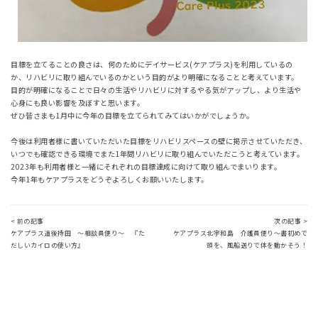
目標を立てることの良さは、何のためにデイサービス(ケアプラス)を利用しているの
か、リハビリに取り組んでいるのかという目的がより明確になることと考えています。
目的が明確になることで日々の生活やリハビリに対するやる気がアップし、より生活や
心身にも良い影響を及ぼすと思います。
ぜひ皆さまも1月中に今年の目標を立てられてみてはいかがでしょうか。
今後は利用者様に書いていただいた目標をリハビリスペースの壁に掲示させていただき、
いつでも確認できる環境でまた1年間リハビリに取り組んでいただこうと考えています。
2023年も利用者様と一緒にそれぞれの目標達成に向けて取り組んでまいります。
今年1年もケアプラスをどうぞよろしくお願いいたします。
< 前の記事
次の記事 >
ケアプラス道後持田 ～相談員便り～ 『た
ケアプラス北宇和島 介護員便り～書初めで
だしいカイロの使い方』
頭を、風船送りで体を動かそう！