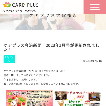
こんな方に
一日の流れ
おすすめ
施設のご案内
一日体験
ケアプラス今治新聞 2023年1月号が更新されまし
空き状況
た！
今治だよ
り
2023年01月04日
実践報告
NEWS
ケアプラス今治新聞 2023年1月号が更新されました！
皆様、明けましておめでとうございます。
今年もよろしくお願いします。
リクルート
厳しい寒さが続いておりますが、お変わりございませんでしょうか。
お問い合わせ
体験希望