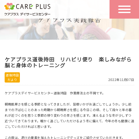
こんな方に
一日の流れ
おすすめ
施設のご案内
一日体験
ケアプラス道後持田 リハビリ便り 楽しみながら
空き状況
脳と身体のトレーニング
道後持田
だより
2022年11月07日
実践報告
NEWS
ケアプラスデイサービスセンター道後持田 作業療法士の平岡です。
朝晩肌寒さを感じる季節となってきましたが、皆様いかがお過ごしでしょうか。少し前
リクルート
までの汗ばむことのあった時期から朝晩寒さを感じる今日この頃、そして段々と年の暮
れが近づくのを思うと季節の移り変わりの早さを感じます。凍えるような冬が少しずつ
近づいてきております。暖かく過ごしていただけるよう冬に備えて、今年の冬も健康に過
ごしていただければと思います。
お問い合わせ
体験希望
この度は、遊びの要素を加えたトレーニンググッズをご紹介させていただきます。