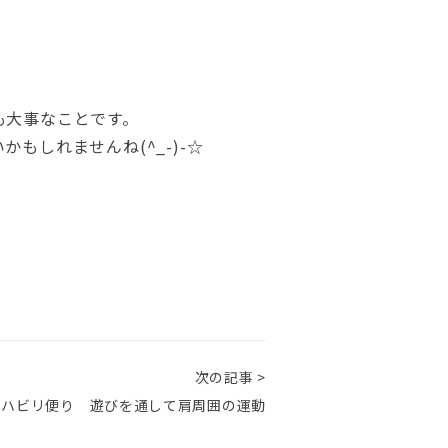
も大事なことです。
しれませんね(^_-)-☆
次の記事 >
リハビリ便り 遊びを通して肩周囲の運動