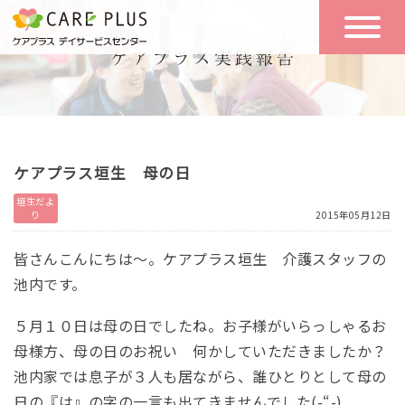
こんな方に
一日の流れ
おすすめ
施設のご案内
一日体験
ケアプラス垣生 母の日
空き状況
垣生だよ
り
2015年05月12日
実践報告
NEWS
皆さんこんにちは～。ケアプラス垣生 介護スタッフの
池内です。
リクルート
５月１０日は母の日でしたね。お子様がいらっしゃるお
母様方、
母の日のお祝い 何かしていただきましたか？
池内家では息子が３人も居ながら、誰ひとりとして母の
お問い合わせ
体験希望
日の『は』の字の
一言も出てきませんでした(-“-)